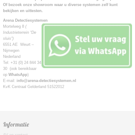
Of bezoek onze showroom waar u diverse systemen zelf kunt
bekijken en uittesten.
Arena Detectiesystemen
Mortelweg 8
(
Industrieterrein “De
sluis”)
6551 AE Weurt –
Nijmegen
Nederland
Tel: +31 (0) 24 844 34
30 (ook bereikbaar
op
WhatsApp
)
E-mail:
info@arena-detectiesystemen.nl
KvK Centraal Gelderland 51522012
Informatie
AV en contact