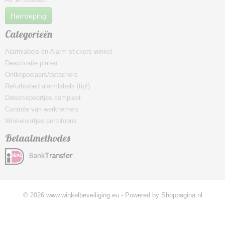
Herroeping
Categorieën
Alarmlabels en Alarm stickers winkel
Deactivatie platen
Ontkoppelaars/detachers
Refurbished alarmlabels (tip!)
Detectiepoortjes compleet
Controle van werknemers
Winkeloortjes portofoons
Betaalmethodes
© 2026 www.winkelbeveiliging.eu - Powered by Shoppagina.nl