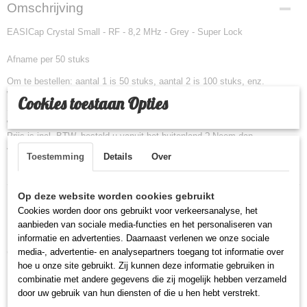
Omschrijving
EASICap Crystal Small - RF - 8,2 MHz - Grey - Super Lock
Afname per 50 stuks
Om te bestellen: aantal 1 is 50 stuks, aantal 2 is 100 stuks, enz.
Weet u niet welke labels u nodig heeft voor uw systeem ?
Cookies toestaan Opties
Stuur ons per post 1 exemplaar toe en wij geven u kosteloos advies
welke labels op uw systeem werken.
Prijs is incl. BTW, besteld u vanuit het buitenland ? Neem dan
voorafgaande te bestellen contact met ons op voor een factuur met 0%
Toestemming
Details
Over
BTW
Op deze website worden cookies gebruikt
Cookies worden door ons gebruikt voor verkeersanalyse, het
aanbieden van sociale media-functies en het personaliseren van
informatie en advertenties. Daarnaast verlenen we onze sociale
Ook interessant
media-, advertentie- en analysepartners toegang tot informatie over
hoe u onze site gebruikt. Zij kunnen deze informatie gebruiken in
combinatie met andere gegevens die zij mogelijk hebben verzameld
door uw gebruik van hun diensten of die u hen hebt verstrekt.