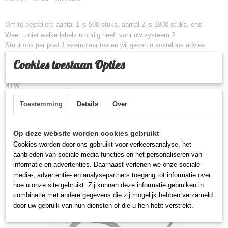
Om te bestellen: aantal 1 is 500 stuks, aantal 2 is 1000 stuks, enz.
Weet u niet welke labels u nodig heeft voor uw systeem ?
Stuur ons per post 1 exemplaar toe en wij geven u kosteloos advies
welke labels op uw systeem werken.
Cookies toestaan Opties
Prijs is incl. BTW, besteld u vanuit het buitenland ? Neem dan
voorafgaande te bestellen contact met ons op voor een factuur met 0%
BTW
Toestemming
Details
Over
Op deze website worden cookies gebruikt
Cookies worden door ons gebruikt voor verkeersanalyse, het
Ook interessant
aanbieden van sociale media-functies en het personaliseren van
informatie en advertenties. Daarnaast verlenen we onze sociale
media-, advertentie- en analysepartners toegang tot informatie over
hoe u onze site gebruikt. Zij kunnen deze informatie gebruiken in
combinatie met andere gegevens die zij mogelijk hebben verzameld
door uw gebruik van hun diensten of die u hen hebt verstrekt.