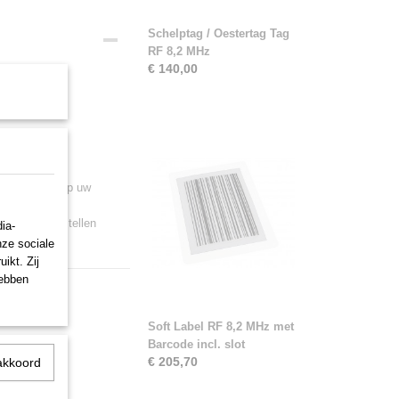
Schelptag / Oestertag Tag
RF 8,2 MHz
€ 140,00
welke labels op uw
gaande te bestellen
ia-
nze sociale
ikt. Zij
hebben
Soft Label RF 8,2 MHz met
Barcode incl. slot
€ 205,70
akkoord