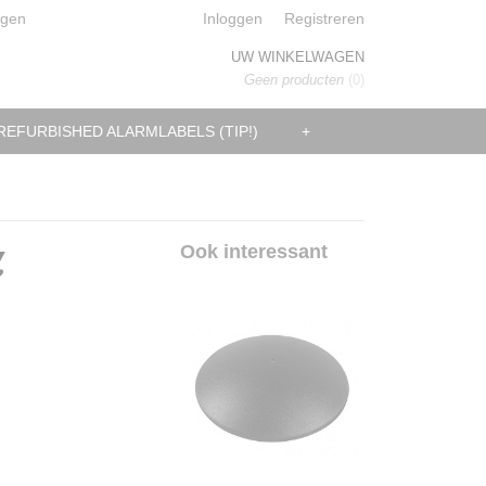
ggen
Inloggen
Registreren
UW WINKELWAGEN
Geen producten
(0)
REFURBISHED ALARMLABELS (TIP!)
+
z
Ook interessant