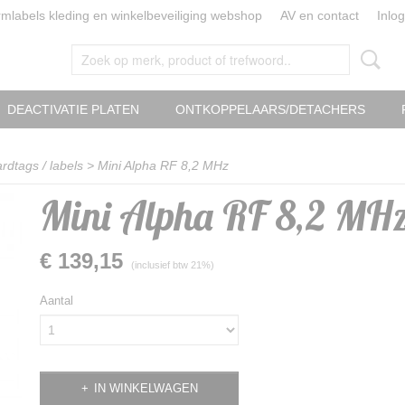
rmlabels kleding en winkelbeveiliging webshop
AV en contact
Inlo
DEACTIVATIE PLATEN
ONTKOPPELAARS/DETACHERS
rdtags / labels
>
Mini Alpha RF 8,2 MHz
Mini Alpha RF 8,2 MH
€ 139,15
(inclusief btw 21%)
Aantal
IN WINKELWAGEN