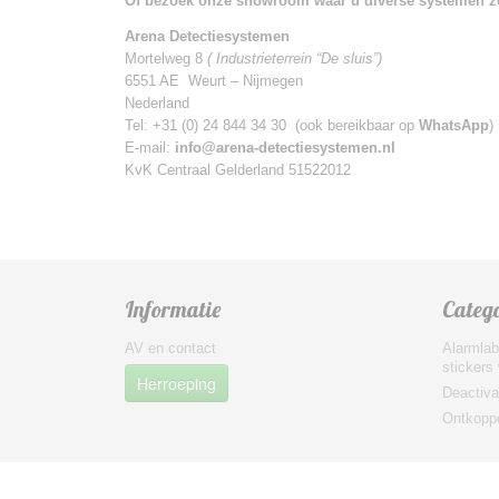
Of bezoek onze showroom waar u diverse systemen zel
Arena Detectiesystemen
Mortelweg 8
( Industrieterrein “De sluis”)
6551 AE Weurt – Nijmegen
Nederland
Tel: +31 (0) 24 844 34 30 (ook bereikbaar op
WhatsApp
)
E-mail:
info@arena-detectiesystemen.nl
KvK Centraal Gelderland 51522012
Informatie
Categ
AV en contact
Alarmlab
stickers
Herroeping
Deactiva
Ontkoppe