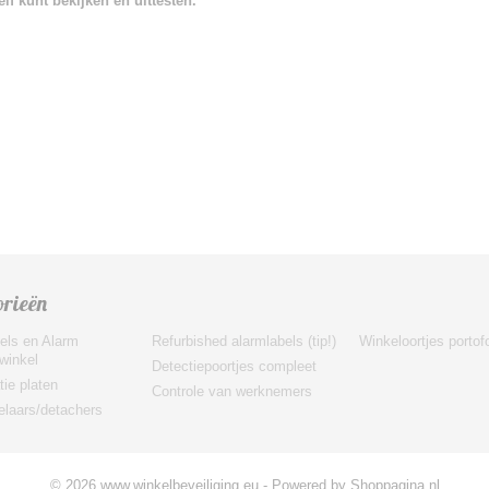
f kunt bekijken en uittesten.
orieën
els en Alarm
Refurbished alarmlabels (tip!)
Winkeloortjes porto
 winkel
Detectiepoortjes compleet
tie platen
Controle van werknemers
laars/detachers
© 2026 www.winkelbeveiliging.eu - Powered by Shoppagina.nl