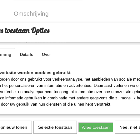
Omschrijving
Mini Alpha - 50 mm - RF - 8,2 MHz - Black - Super Lock
s toestaan Opties
Verkoop per 500 alarmlabels.
Om te bestellen: aantal 1 is 500 stuks, aantal 2 is 1000 stuks, enz.
mming
Details
Over
Weet u niet welke labels u nodig heeft voor uw systeem ?
Stuur ons per post 1 exemplaar toe en wij geven u kosteloos advies 
systeem werken.
website worden cookies gebruikt
Prijs is incl. BTW, besteld u vanuit het buitenland ? Neem dan vooraf
rden door ons gebruikt voor verkeersanalyse, het aanbieden van sociale med
contact met ons op voor een factuur met 0% BTW
n het personaliseren van informatie en advertenties. Daarnaast verlenen we o
vertentie- en analysepartners toegang tot informatie over hoe u onze site gebru
e informatie gebruiken in combinatie met andere gegevens die zij mogelijk 
door uw gebruik van hun diensten of die u hen hebt verstrekt.
opnieuw tonen
Selectie toestaan
Alles toestaan
Nee, niet 