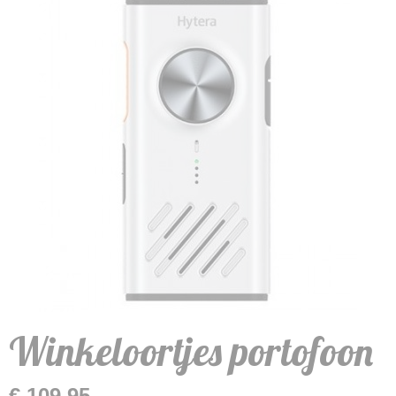
Winkeloortjes portofoon
€ 109,95