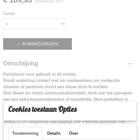
(inclusief btw 21%)
Aantal
IN WINKELWAGEN
Omschrijving
Portofoons voor gebruik in de winkel.
Houdt onderling contact met uw medewerkers om verdachte
situaties of personen direct aan elkaar door te melden.
Ook ideaal als intern communicatiemiddel, denk aan het oproepen
van een extra kassamedewerker of assistentie. Deze portofoon is
krachtig genoeg voor bereik door de gehele winkel en het
Cookies toestaan Opties
buitenterrein.
Hytera S1 LF vergunning vrije analoge UHF PMR446 portofoon. Het
model is compact en licht. Hierdoor is deze makkelijk mee te dragen.
Toestemming
Details
Over
Hierdoor is deze geschikt voor zeer veel verschillende werkomgevingen.