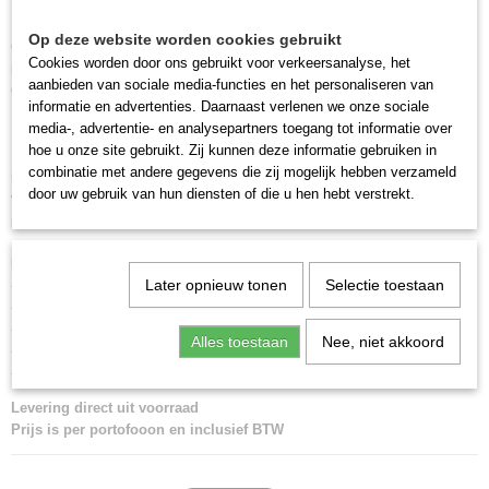
De Hytera S1 LF is op te laden met een USB-C kabel. Daarnaast is er
Op deze website worden cookies gebruikt
ook een handige multilader leverbaar voor het laden van maar liefst 8
Cookies worden door ons gebruikt voor verkeersanalyse, het
portofoons tegelijk. Op de voorzijde van deze portofoon is een handige
aanbieden van sociale media-functies en het personaliseren van
grote push to talk knop geplaatst. Hierdoor is deze makkelijk te bedienen.
informatie en advertenties. Daarnaast verlenen we onze sociale
Natuurlijk is het ook mogelijk om dit via een optioneel oortje te doen.
media-, advertentie- en analysepartners toegang tot informatie over
hoe u onze site gebruikt. Zij kunnen deze informatie gebruiken in
Het makkelijke bij de Hytera S1 serie is dat deze eenvoudig naar eigen
combinatie met andere gegevens die zij mogelijk hebben verzameld
inzicht te configureren is met behulp van je smartphone door het maken
door uw gebruik van hun diensten of die u hen hebt verstrekt.
van een Bluetooth connectie. Via airclone is het zelfs mogelijk om de
programmering van de ene portofoon naar de andere over te zetten.
Inhoud van het pakket:
Later opnieuw tonen
Selectie toestaan
- 1x Hytera S1 LF wit
- 1x 2200 mAh accu
- 1x broekriemclip
Alles toestaan
Nee, niet akkoord
- 1x draagkoord
- 1x handleiding
Levering direct uit voorraad
Prijs is per portofooon en inclusief BTW